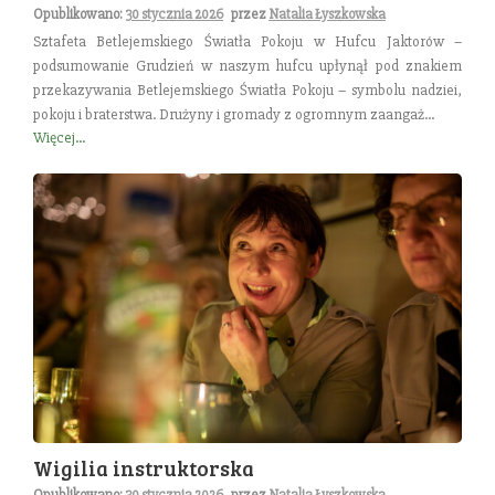
Opublikowano:
30 stycznia 2026
przez
Natalia Łyszkowska
Sztafeta Betlejemskiego Światła Pokoju w Hufcu Jaktorów –
podsumowanie Grudzień w naszym hufcu upłynął pod znakiem
przekazywania Betlejemskiego Światła Pokoju – symbolu nadziei,
pokoju i braterstwa. Drużyny i gromady z ogromnym zaangaż...
Więcej...
Wigilia instruktorska
Opublikowano:
30 stycznia 2026
przez
Natalia Łyszkowska