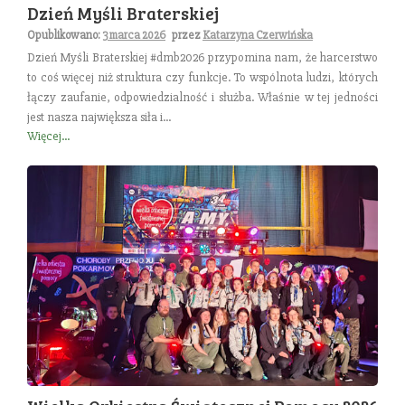
Dzień Myśli Braterskiej
Opublikowano:
3 marca 2026
przez
Katarzyna Czerwińska
Dzień Myśli Braterskiej #dmb2026 przypomina nam, że harcerstwo
to coś więcej niż struktura czy funkcje. To wspólnota ludzi, których
łączy zaufanie, odpowiedzialność i służba. Właśnie w tej jedności
jest nasza największa siła i...
Więcej...