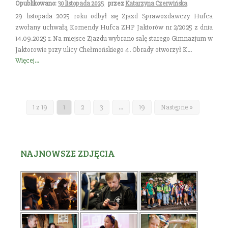
Opublikowano:
30 listopada 2025
przez
Katarzyna Czerwińska
29 listopada 2025 roku odbył się Zjazd Sprawozdawczy Hufca
zwołany uchwałą Komendy Hufca ZHP Jaktorów nr 2/2025 z dnia
14.09.2025 r. Na miejsce Zjazdu wybrano salę starego Gimnazjum w
Jaktorowie przy ulicy Chełmońskiego 4. Obrady otworzył K...
Więcej...
1 z 19
1
2
3
…
19
Następne »
NAJNOWSZE ZDJĘCIA