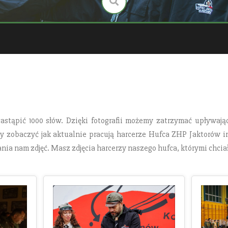
astąpić 1000 słów. Dzięki fotografii możemy zatrzymać upływają
 aby zobaczyć jak aktualnie pracują harcerze Hufca ZHP Jaktorów
nia nam zdjęć. Masz zdjęcia harcerzy naszego hufca, którymi chciał