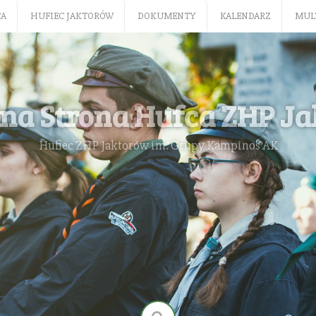
CA
HUFIEC JAKTORÓW
DOKUMENTY
KALENDARZ
MUL
lna Strona Hufca ZHP J
Hufiec ZHP Jaktorów im. Grupy Kampinos AK