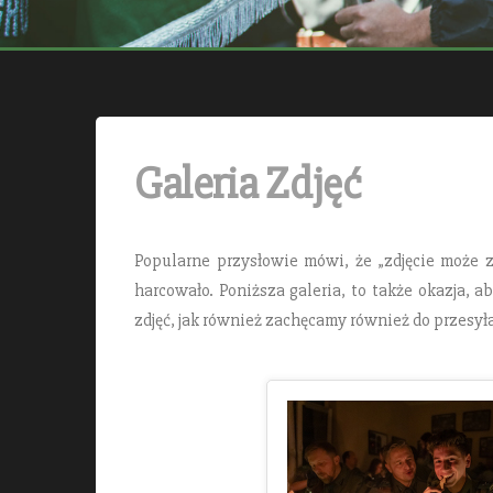
Galeria Zdjęć
Popularne przysłowie mówi, że „zdjęcie może z
harcowało. Poniższa galeria, to także okazja,
zdjęć, jak również zachęcamy również do przesyła