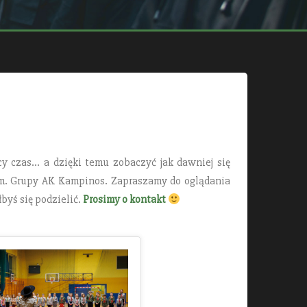
cy czas… a dzięki temu zobaczyć jak dawniej się
 im. Grupy AK Kampinos. Zapraszamy do oglądania
byś się podzielić.
Prosimy o kontakt