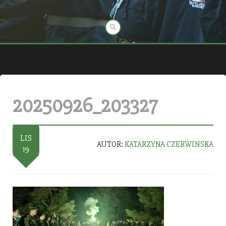
20250926_203327
LIS
AUTOR:
KATARZYNA CZERWIŃSKA
19