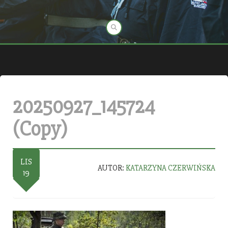
20250927_145724
(Copy)
LIS
AUTOR:
KATARZYNA CZERWIŃSKA
19