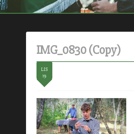
IMG_0830 (Copy)
LIS
19