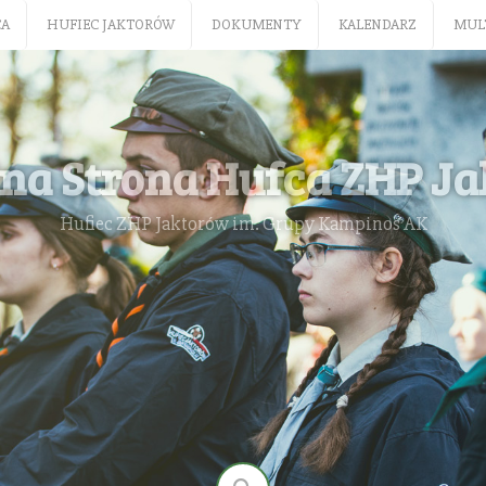
CA
HUFIEC JAKTORÓW
DOKUMENTY
KALENDARZ
MUL
lna Strona Hufca ZHP J
Hufiec ZHP Jaktorów im. Grupy Kampinos AK